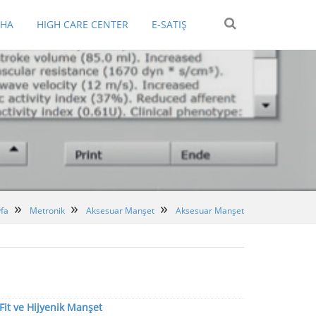
EHA
HIGH CARE CENTER
E-SATIŞ
fa
Metronik
Aksesuar Manşet
Aksesuar Manşet
t ve Hijyenik Manşet