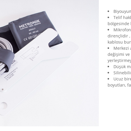
Biyouyum
Telif ha
bölgesinde 
Mikrofon 
dirençlidir
kablosu bur
Merkezi 
değişimi ve 
yerleştirmey
Düşük mal
Silinebil
Ucuz bir
boyutları, f