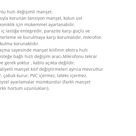
lu hızlı değişimli manşet.
kkıyla korunan tansiyon manşet, kolun üst
koniklik için mükemmel ayarlanabilir.
iç lastiğe entegredir, parazite karşı güçlü ve
 , terleme ve burulmaya karşı korumalıdır, mikrofon
kulma korunaklıdır.
açma sayesinde manşet kılıfının ekstra hızlı
isteğe bağlı hızlı değişim aracı.Mikrofonu tekrar
e gerek yoktur , kablo açıkta değildir.
iyetli manşet kılıf değiştirmeleri ayrıca mevcuttur.
ir, çabuk kurur, PVC içermez, lateks içermez.
eysel ayarlamalar mümkündür (farklı manşet
arklı hortum uzunlukları).